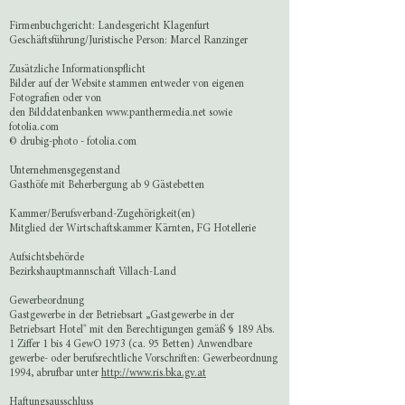
Firmenbuchgericht: Landesgericht Klagenfurt
Geschäftsführung/Juristische Person: Marcel Ranzinger
Zusätzliche Informationspflicht
Bilder auf der Website stammen entweder von eigenen
Fotografien oder von
den Bilddatenbanken
www.panthermedia.net
sowie
fotolia.com
© drubig-photo - fotolia.com
Unternehmensgegenstand
Gasthöfe mit Beherbergung ab 9 Gästebetten
Kammer/Berufsverband-Zugehörigkeit(en)
Mitglied der Wirtschaftskammer Kärnten, FG Hotellerie
Aufsichtsbehörde
Bezirkshauptmannschaft Villach-Land
Gewerbeordnung
Gastgewerbe in der Betriebsart „Gastgewerbe in der
Betriebsart Hotel" mit den Berechtigungen gemäß § 189 Abs.
1 Ziffer 1 bis 4 GewO 1973 (ca. 95 Betten) Anwendbare
gewerbe- oder berufsrechtliche Vorschriften: Gewerbeordnung
1994, abrufbar unter
http://www.ris.bka.gv.at
Haftungsausschluss