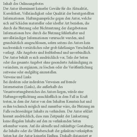
Inhalt des Onlineangebotes
Der Autor übernimmt keinerlei Gewähr für die Aktualität,
Korrektheit, Vollständigkeit oder Qualität der bereitgestellten
Informationen. Haftungsansprüche gegen den Autor, welche
sich auf Schäden materieller oder ideeller Art beziehen, die
durch die Nutzung oder Nichtnutzung der dargebotenen
Informationen bzw. durch die Nutzung fehlerhafter und
unvollständiger Informationen verursacht wurden, sind
grundsätzlich ausgeschlossen, sofern seitens des Autors kein
nachweislich vorsätzliches oder grob fahrlässiges Verschulden
vorliegt. Alle Angebote sind freibleibend und unverbindlich.
Der Autor behält es sich ausdrücklich vor, Teile der Seiten
oder das gesamte Angebot ohne gesonderte Ankündigung zu
verändern, zu ergänzen, zu löschen oder die Veröffentlichung
zeitweise oder endgültig einzustellen.
Verweise und Links
Bei direkten oder indirekten Verweisen auf fremde
Internetseiten (Links), die außerhalb des
Verantwortungsbereiches des Autors liegen, würde eine
Haftungsverpflichtung ausschließlich in dem Fall in Kraft
treten, in dem der Autor von den Inhalten Kenntnis hat und
es ihm technisch möglich und zumutbar wäre, die Nutzung im
Falle rechtswidriger Inhalte zu verhindern. Der Autor erklärt
hiermit ausdrücklich, dass zum Zeitpunkt der Linksetzung
keine illegalen Inhalte auf den zu verlinkenden Seiten
erkennbar waren. Auf die aktuelle und zukünftige Gestaltung,
die Inhalte oder die Urheberschaft der gelinkten/verknüpften
Seiten hat der Autor keinerlei Einfluss. Deshalb distanziert er