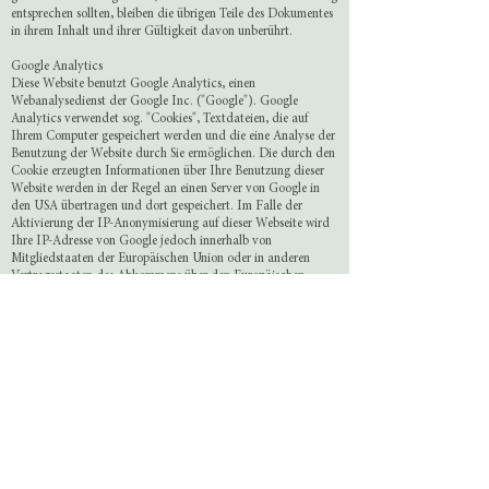
entsprechen sollten, bleiben die übrigen Teile des Dokumentes
in ihrem Inhalt und ihrer Gültigkeit davon unberührt.
Google Analytics
Diese Website benutzt Google Analytics, einen
Webanalysedienst der Google Inc. ("Google"). Google
Analytics verwendet sog. "Cookies", Textdateien, die auf
Ihrem Computer gespeichert werden und die eine Analyse der
Benutzung der Website durch Sie ermöglichen. Die durch den
Cookie erzeugten Informationen über Ihre Benutzung dieser
Website werden in der Regel an einen Server von Google in
den USA übertragen und dort gespeichert. Im Falle der
Aktivierung der IP-Anonymisierung auf dieser Webseite wird
Ihre IP-Adresse von Google jedoch innerhalb von
Mitgliedstaaten der Europäischen Union oder in anderen
Vertragsstaaten des Abkommens über den Europäischen
Wirtschaftsraum zuvor gekürzt. Nur in Ausnahmefällen wird
die volle IP-Adresse an einen Server von Google in den USA
übertragen und dort gekürzt. Die IP-Anonymisierung ist auf
dieser Website aktiv. Im Auftrag des Betreibers dieser Website
wird Google diese Informationen benutzen, um Ihre Nutzung
der Website auszuwerten, um Reports über die
Websiteaktivitäten zusammenzustellen und um weitere mit der
Websitenutzung und der Internetnutzung verbundene
Dienstleistungen gegenüber dem Websitebetreiber zu
erbringen. Die im Rahmen von Google Analytics von Ihrem
Browser übermittelte IP-Adresse wird nicht mit anderen
Daten von Google zusammengeführt. Sie können die