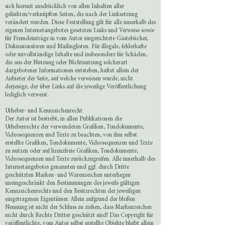
sich hiermit ausdrücklich von allen Inhalten aller
gelinkten/verknüpften Seiten, die nach der Linksetzung
verändert wurden. Diese Feststellung gilt für alle innerhalb des
eigenen Internetangebotes gesetzten Links und Verweise sowie
für Fremdeinträge in vom Autor eingerichtete Gästebücher,
Diskussionsforen und Mailinglisten. Für illegale, fehlerhafte
oder unvollständige Inhalte und insbesondere für Schäden,
die aus der Nutzung oder Nichtnutzung solcherart
dargebotener Informationen entstehen, haftet allein der
Anbieter der Seite, auf welche verwiesen wurde, nicht
derjenige, der über Links auf die jeweilige Veröffentlichung
lediglich verweist.
Urheber- und Kennzeichenrecht
Der Autor ist bestrebt, in allen Publikationen die
Urheberrechte der verwendeten Grafiken, Tondokumente,
Videosequenzen und Texte zu beachten, von ihm selbst
erstellte Grafiken, Tondokumente, Videosequenzen und Texte
zu nutzen oder auf lizenzfreie Grafiken, Tondokumente,
Videosequenzen und Texte zurückzugreifen. Alle innerhalb des
Internetangebotes genannten und ggf. durch Dritte
geschützten Marken- und Warenzeichen unterliegen
uneingeschränkt den Bestimmungen des jeweils gültigen
Kennzeichenrechts und den Besitzrechten der jeweiligen
eingetragenen Eigentümer. Allein aufgrund der bloßen
Nennung ist nicht der Schluss zu ziehen, dass Markenzeichen
nicht durch Rechte Dritter geschützt sind! Das Copyright für
veröffentlichte, vom Autor selbst erstellte Objekte bleibt allein