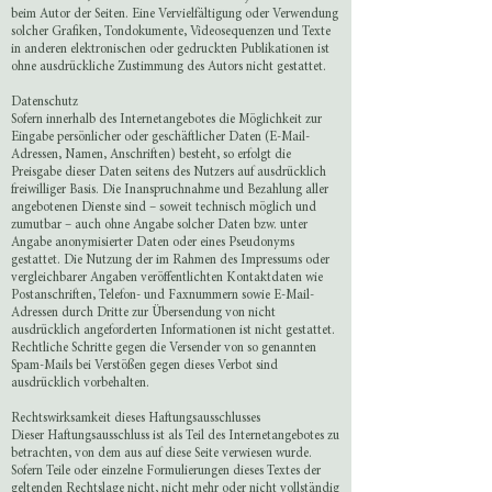
beim Autor der Seiten. Eine Vervielfältigung oder Verwendung
solcher Grafiken, Tondokumente, Videosequenzen und Texte
in anderen elektronischen oder gedruckten Publikationen ist
ohne ausdrückliche Zustimmung des Autors nicht gestattet.
Datenschutz
Sofern innerhalb des Internetangebotes die Möglichkeit zur
Eingabe persönlicher oder geschäftlicher Daten (E-Mail-
Adressen, Namen, Anschriften) besteht, so erfolgt die
Preisgabe dieser Daten seitens des Nutzers auf ausdrücklich
freiwilliger Basis. Die Inanspruchnahme und Bezahlung aller
angebotenen Dienste sind – soweit technisch möglich und
zumutbar – auch ohne Angabe solcher Daten bzw. unter
Angabe anonymisierter Daten oder eines Pseudonyms
gestattet. Die Nutzung der im Rahmen des Impressums oder
vergleichbarer Angaben veröffentlichten Kontaktdaten wie
Postanschriften, Telefon- und Faxnummern sowie E-Mail-
Adressen durch Dritte zur Übersendung von nicht
ausdrücklich angeforderten Informationen ist nicht gestattet.
Rechtliche Schritte gegen die Versender von so genannten
Spam-Mails bei Verstößen gegen dieses Verbot sind
ausdrücklich vorbehalten.
Rechtswirksamkeit dieses Haftungsausschlusses
Dieser Haftungsausschluss ist als Teil des Internetangebotes zu
betrachten, von dem aus auf diese Seite verwiesen wurde.
Sofern Teile oder einzelne Formulierungen dieses Textes der
geltenden Rechtslage nicht, nicht mehr oder nicht vollständig